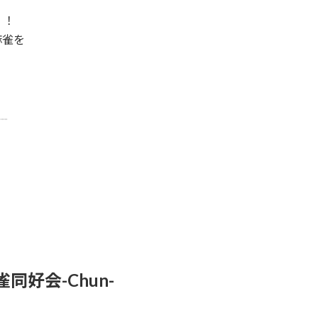
！！
麻雀を
）
雀同好会-Chun-