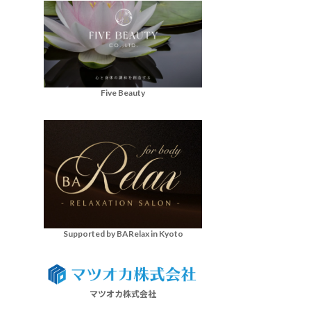
Five Beauty
Supported by BARelax in Kyoto
マツオカ株式会社