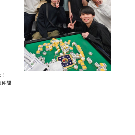
た！
雀仲間
♩