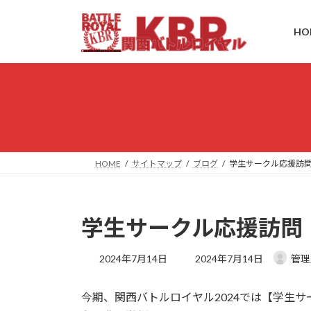
コ
ナ
ン
ビ
HO
テ
ゲ
ン
ー
ツ
シ
へ
ョ
ス
ン
キ
に
ッ
移
プ
動
HOME
サイトマップ
ブログ
学生サークル応援訪
学生サークル応援訪問
最
2024年7月14日
2024年7月14日
管理
終
更
今期、関西バトルロイヤル2024では【学生
新
日