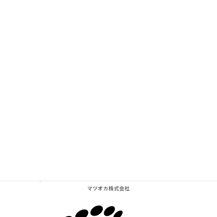
Five Beauty
Supported by BARelax in Kyoto
マツオカ株式会社