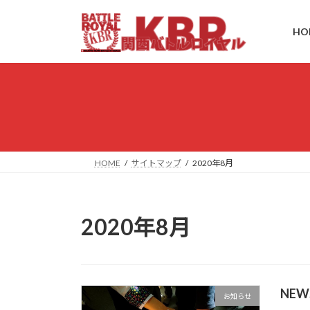
コ
ナ
ン
ビ
HO
テ
ゲ
ン
ー
ツ
シ
へ
ョ
ス
ン
キ
に
ッ
移
プ
動
HOME
サイトマップ
2020年8月
2020年8月
NE
お知らせ