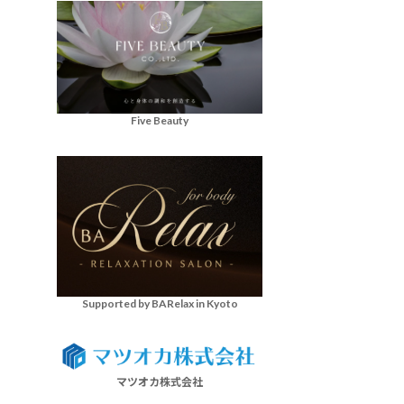
Five Beauty
Supported by BARelax in Kyoto
マツオカ株式会社