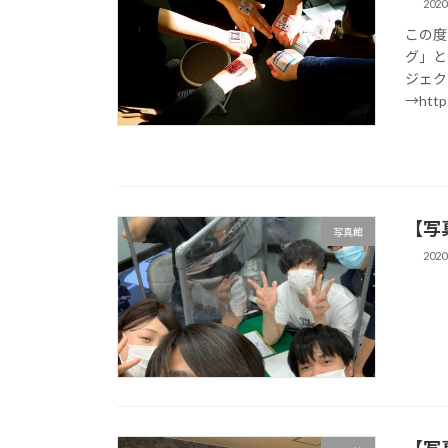
202
この度
グ」と
ジェク
→https
【写真
写真館
202